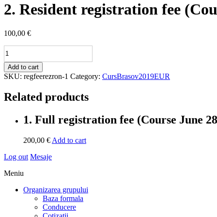
2. Resident registration fee (Cou
100,00
€
2.
Resident
registration
Add to cart
fee
SKU:
regfeerezron-1
Category:
CursBrasov2019EUR
(Course
June
Related products
28
-
1. Full registration fee (Course June 28
July
1,
2022):
200,00
€
Add to cart
quantity
Log out
Mesaje
Meniu
Organizarea grupului
Baza formala
Conducere
Cotizatii