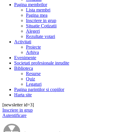
Pagina membrilor
Lista membri
Pagina mea
Inscriere in grup
Situatie Cotizatii
Alegeri
Rezultate votari
Activitati
Proiecte
Arhiva
Evenimente
Societati profesionale inrudite
Biblioteca
Resurse
Quiz
Legaturi
Pagina parintilor si copiilor
Harta site
[newsletter id=3]
Inscriere in grup
Autentificare