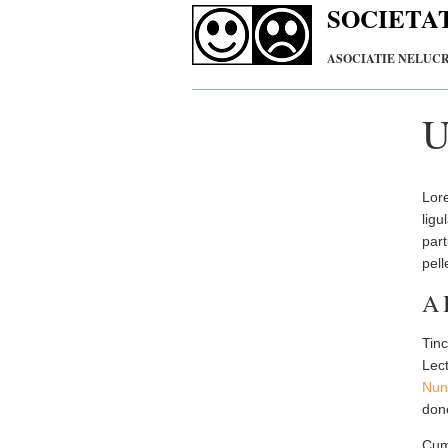
SOCIETA
ASOCIATIE NELUCRA
U
Lor
lig
part
pel
A 
Tin
Lec
Nun
done
Cum