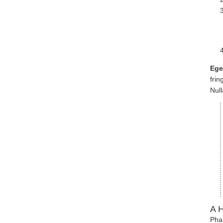
Ege
frin
Nul
A H
Pha