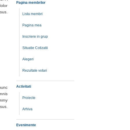
Pagina membrilor
olor
sus.
Lista membri
Pagina mea
Inscriere in grup
Situatie Cotizatii
Alegeri
Rezultate votari
Activitati
nunc
mnis
Proiecte
nummy
rsus.
Arhiva
Evenimente