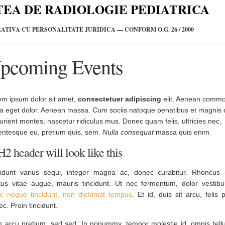
TEA DE RADIOLOGIE PEDIATRICA
TIVA CU PERSONALITATE JURIDICA — CONFORM O.G. 26 / 2000
pcoming Events
em ipsum dolor sit amet,
consectetuer adipiscing
elit. Aenean comm
ula eget dolor. Aenean massa. Cum sociis natoque penatibus et magnis 
urient montes, nascetur ridiculus mus. Donec quam felis, ultricies nec,
lentesque eu, pretium quis, sem.
Nulla consequat
massa quis enim.
H2 header will look like this
cidunt varius sequi, integer magna ac, donec curabitur. Rhoncus 
tus vitae augue, mauris tincidunt. Ut nec fermentum, dolor vestibu
c neque tincidunt, non dictumst tempus
. Et id, duis sit arcu, felis 
c. Proin tincidunt.
 arcu pretium, sed sed. In nonummy, tempor molestie id, omnis tellu