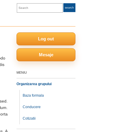
Log out
Mesaje
odo
dis
MENIU
Organizarea grupului
Baza formala
sed.
Conducere
lum.
porta
Cotizatii
s. A