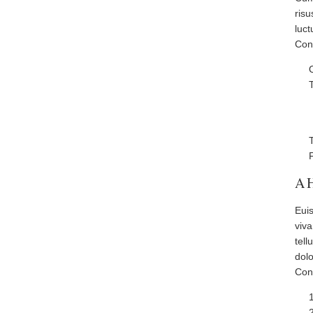
ris
luc
Cong
A H
Eui
viv
tell
dolo
Cong