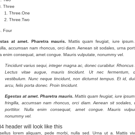
Three
Three.One
Three.Two
Four
stas at amet. Pharetra mauris.
Mattis quam feugiat, iure ipsum.
gilla, accumsan nam rhoncus, orci diam. Aenean sit sodales, urna portt
la enim consequat, amet congue. Mauris vulputate, nonummy vel.
Tincidunt varius sequi, integer magna ac, donec curabitur. Rhoncus
Lectus vitae augue, mauris tincidunt. Ut nec fermentum, d
vestibulum. Nunc neque tincidunt, non dictumst tempus. Et id, duis
arcu, felis porta donec. Proin tincidunt.
Egestas at amet. Pharetra mauris.
Mattis quam feugiat, iure ipsum
fringilla, accumsan nam rhoncus, orci diam. Aenean sit sodales, 
porttitor. Nulla enim consequat, amet congue. Mauris vulput
nonummy vel.
4 header will look like this
sellus lorem aliquam, pede morbi, nulla sed. Urna ut a. Mattis viv