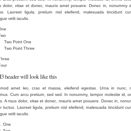
us dolor, vitae et donec, mauris amet posuere. Donec in, nonummy d
tus. Laoreet ligula, pretium nisl eleifend, malesuada tincidunt cur
ue velit iaculis.
One
Two
Two Point One
Two Point Three
Three
Four
3 header will look like this
smod amet leo, cras et massa, eleifend egestas. Urna in nunc, 
amus. Cum arcu pretium, sed sed. In nonummy, tempor molestie id, o
us. A risus dolor, vitae et donec, mauris amet posuere. Donec in, no
r luctus. Laoreet ligula, pretium nisl eleifend, malesuada tincidunt cu
ue velit iaculis.
One
Two