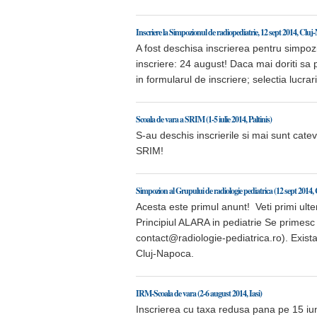
Inscriere la Simpozionul de radiopediatrie, 12 sept 2014, Clu
A fost deschisa inscrierea pentru simpozi
inscriere: 24 august! Daca mai doriti sa p
in formularul de inscriere; selectia lucra
Scoala de vara a SRIM (1-5 iulie 2014, Paltinis)
S-au deschis inscrierile si mai sunt cateva 
SRIM!
Simpozion al Grupului de radiologie pediatrica (12 sept 2014
Acesta este primul anunt! Veti primi ulteri
Principiul ALARA in pediatrie Se primes
contact@radiologie-pediatrica.ro). Exista
Cluj-Napoca.
IRM-Scoala de vara (2-6 august 2014, Iasi)
Inscrierea cu taxa redusa pana pe 15 iun