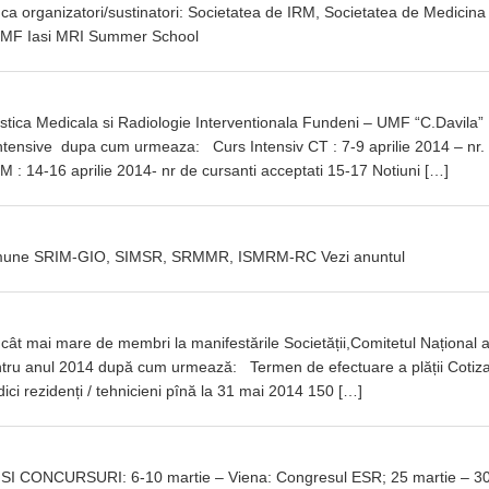
ca organizatori/sustinatori: Societatea de IRM, Societatea de Medicin
, UMF Iasi MRI Summer School
gistica Medicala si Radiologie Interventionala Fundeni – UMF “C.Davila”
 intensive dupa cum urmeaza: Curs Intensiv CT : 7-9 aprilie 2014 – nr.
M : 14-16 aprilie 2014- nr de cursanti acceptati 15-17 Notiuni […]
i comune SRIM-GIO, SIMSR, SRMMR, ISMRM-RC Vezi anuntul
 cât mai mare de membri la manifestările Societății,Comitetul Național a
ntru anul 2014 după cum urmează: Termen de efectuare a plății Cotiza
dici rezidenți / tehnicieni pînă la 31 mai 2014 150 […]
ONCURSURI: 6-10 martie – Viena: Congresul ESR; 25 martie – 3