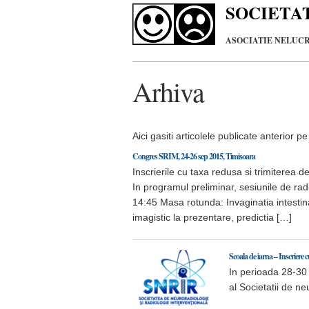
SOCIETA
ASOCIATIE NELUCRA
Arhiva
Aici gasiti articolele publicate anterior p
Congres SRIM, 24-26 sep 2015, Timisoara
Inscrierile cu taxa redusa si trimiterea 
In programul preliminar, sesiunile de r
14:45 Masa rotunda: Invaginatia intestinal
imagistic la prezentare, predictia […]
Scoala de iarna – Inscriere 
In perioada 28-30 
al Societatii de n