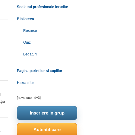
a
Societati profesionale inrudite
Biblioteca
Resurse
Quiz
Legaturi
Pagina parintilor si copiilor
Harta site
l
[newsletter id=3]
ția
Inscriere in grup
Autentificare
0