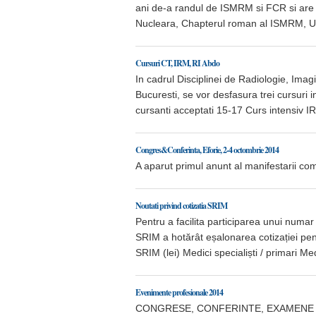
ani de-a randul de ISMRM si FCR si are 
Nucleara, Chapterul roman al ISMRM
Cursuri CT, IRM, RI Abdo
In cadrul Disciplinei de Radiologie, Ima
Bucuresti, se vor desfasura trei cursuri
cursanti acceptati 15-17 Curs intensiv IR
Congres&Conferinta, Eforie, 2-4 octombrie 2014
A aparut primul anunt al manifestari
Noutati privind cotizatia SRIM
Pentru a facilita participarea unui numar
SRIM a hotărât eșalonarea cotizației pe
SRIM (lei) Medici specialiști / primari Me
Evenimente profesionale 2014
CONGRESE, CONFERINTE, EXAMENE SI C