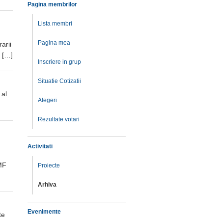
Pagina membrilor
Lista membri
Pagina mea
arii
l […]
Inscriere in grup
Situatie Cotizatii
 al
Alegeri
Rezultate votari
Activitati
UMF
Proiecte
Arhiva
Evenimente
te