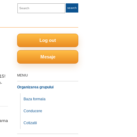
Log out
Mesaje
MENIU
15!
0-
Organizarea grupului
Baza formala
Conducere
iarna
Cotizatii