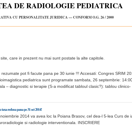
TEA DE RADIOLOGIE PEDIATRICA
TIVA CU PERSONALITATE JURIDICA — CONFORM O.G. 26 / 2000
e site, care in prezent nu mai sunt postate la alte capitole.
de rezumate pot fi facute pana pe 30 iunie !!! Accesati: Congres SRIM 20
adioimagistica pediatrica sunt programate sambata, 26 septembrie: 14:0
a – diagnostic si terapie (S-a modificat tabloul clasic?): tablou clinico-
cu taxa redusa pana pe 31 oct 2014!
noiembrie 2014 va avea loc la Poiana Brasov, cel dea-l 5-lea Curs de 
euroradiologie si radiologie interventionala. INSCRIERE