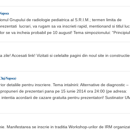
j-Napoca
onul Grupului de radiologie pediatrica al S.R.I.M.; termen limita de
rezentati lucrari, va rugam sa va inscrieti rapid, mentionand si titlul lucr
rilor se va incheia probabil pe 10 august! Tema simpozionului: “Principiu
zile! Accesati link! Vizitati si celelalte pagini din noul site in constructie
, Cluj-Napoca)
or detaliile pentru inscriere. Tema intalnirii: Alternative de diagnostic –
c propuneri de prezentari pana pe 15 iunie 2014 ora 24:00 (pe adresa:
 intentia acordarii de cazare gratuita pentru prezentatori! Sustinator 
ie. Manifestarea se inscrie in traditia Workshop-urilor de IRM organiza